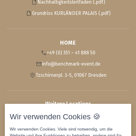
Nachhaltigkeitsleitfaden (.pdf)
Grundriss KURLÄNDER PALAIS (.pdf)
HOME
+49 (0) 351 – 41 888 50
info@benchmark-event.de
Tzschirnerpl. 3-5, 01067 Dresden
Weitere Locations
OSTRA-DOME
Wir verwenden Cookies 🍪
Stromwerk
Wir verwenden Cookies. Viele sind notwendig, um die
Website und ihre Funktionen zu betreiben, andere sind für